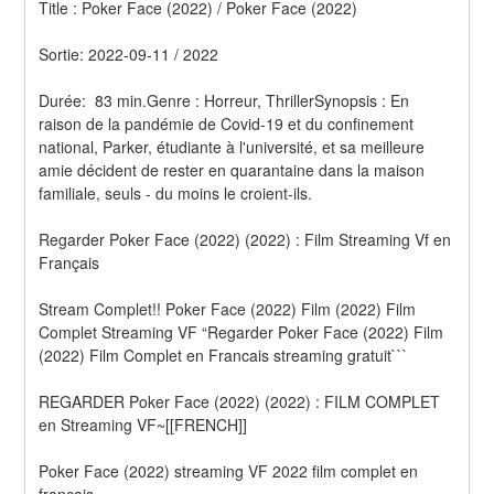
Title : Poker Face (2022) / Poker Face (2022) 
Sortie: 2022-09-11 / 2022
Durée:  83 min.Genre : Horreur, ThrillerSynopsis : En 
raison de la pandémie de Covid-19 et du confinement 
national, Parker, étudiante à l'université, et sa meilleure 
amie décident de rester en quarantaine dans la maison 
familiale, seuls - du moins le croient-ils.
Regarder Poker Face (2022) (2022) : Film Streaming Vf en 
Français
Stream Complet!! Poker Face (2022) Film (2022) Film 
Complet Streaming VF “Regarder Poker Face (2022) Film 
(2022) Film Complet en Francais streaming gratuit```
REGARDER Poker Face (2022) (2022) : FILM COMPLET 
en Streaming VF~[[FRENCH]]
Poker Face (2022) streaming VF 2022 film complet en 
français