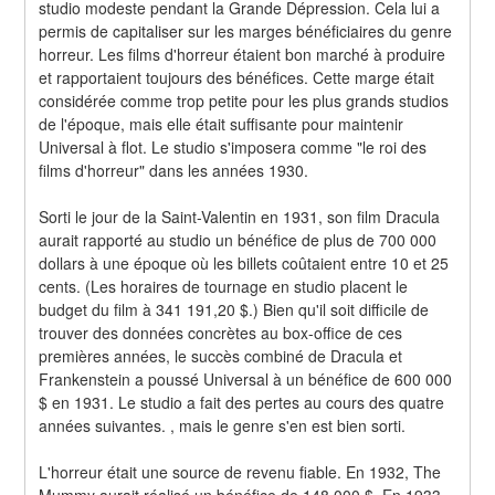
studio modeste pendant la Grande Dépression. Cela lui a 
permis de capitaliser sur les marges bénéficiaires du genre 
horreur. Les films d'horreur étaient bon marché à produire 
et rapportaient toujours des bénéfices. Cette marge était 
considérée comme trop petite pour les plus grands studios 
de l'époque, mais elle était suffisante pour maintenir 
Universal à flot. Le studio s'imposera comme "le roi des 
films d'horreur" dans les années 1930.
Sorti le jour de la Saint-Valentin en 1931, son film Dracula 
aurait rapporté au studio un bénéfice de plus de 700 000 
dollars à une époque où les billets coûtaient entre 10 et 25 
cents. (Les horaires de tournage en studio placent le 
budget du film à 341 191,20 $.) Bien qu'il soit difficile de 
trouver des données concrètes au box-office de ces 
premières années, le succès combiné de Dracula et 
Frankenstein a poussé Universal à un bénéfice de 600 000 
$ en 1931. Le studio a fait des pertes au cours des quatre 
années suivantes. , mais le genre s'en est bien sorti.
L'horreur était une source de revenu fiable. En 1932, The 
Mummy aurait réalisé un bénéfice de 148 000 $. En 1933, 