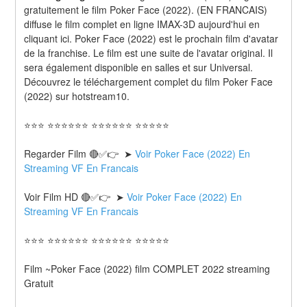
gratuitement le film Poker Face (2022). (EN FRANCAIS) 
diffuse le film complet en ligne IMAX-3D aujourd'hui en 
cliquant ici. Poker Face (2022) est le prochain film d'avatar 
de la franchise. Le film est une suite de l'avatar original. Il 
sera également disponible en salles et sur Universal. 
Découvrez le téléchargement complet du film Poker Face 
(2022) sur hotstream10.
⭐⭐⭐ ⭐⭐⭐⭐⭐⭐ ⭐⭐⭐⭐⭐⭐ ⭐⭐⭐⭐⭐
Regarder Film 🔴✅👉  ➤ 
Voir Poker Face (2022) En 
Streaming VF En Francais
Voir Film HD 🔴✅👉  ➤ 
Voir Poker Face (2022) En 
Streaming VF En Francais 
⭐⭐⭐ ⭐⭐⭐⭐⭐⭐ ⭐⭐⭐⭐⭐⭐ ⭐⭐⭐⭐⭐
Film ~Poker Face (2022) film COMPLET 2022 streaming 
Gratuit