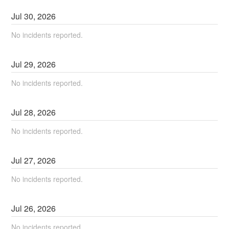
Jul
30
,
2026
No incidents reported.
Jul
29
,
2026
No incidents reported.
Jul
28
,
2026
No incidents reported.
Jul
27
,
2026
No incidents reported.
Jul
26
,
2026
No incidents reported.