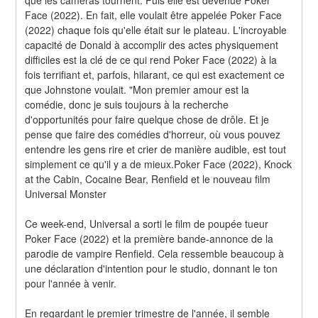
Face (2022). En fait, elle voulait être appelée Poker Face 
(2022) chaque fois qu'elle était sur le plateau. L'incroyable 
capacité de Donald à accomplir des actes physiquement 
difficiles est la clé de ce qui rend Poker Face (2022) à la 
fois terrifiant et, parfois, hilarant, ce qui est exactement ce 
que Johnstone voulait. "Mon premier amour est la 
comédie, donc je suis toujours à la recherche 
d'opportunités pour faire quelque chose de drôle. Et je 
pense que faire des comédies d'horreur, où vous pouvez 
entendre les gens rire et crier de manière audible, est tout 
simplement ce qu'il y a de mieux.Poker Face (2022), Knock 
at the Cabin, Cocaine Bear, Renfield et le nouveau film 
Universal Monster
Ce week-end, Universal a sorti le film de poupée tueur 
Poker Face (2022) et la première bande-annonce de la 
parodie de vampire Renfield. Cela ressemble beaucoup à 
une déclaration d'intention pour le studio, donnant le ton 
pour l'année à venir.
En regardant le premier trimestre de l'année, il semble 