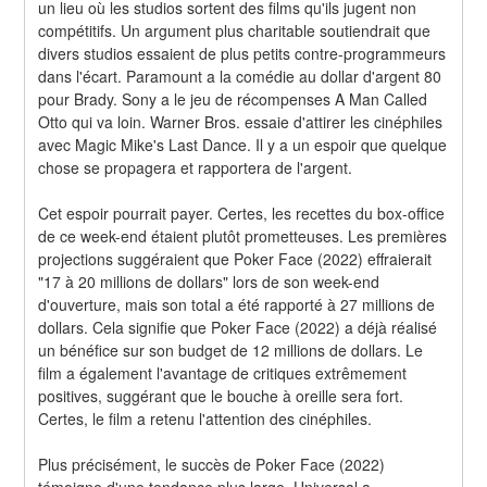
un lieu où les studios sortent des films qu'ils jugent non 
compétitifs. Un argument plus charitable soutiendrait que 
divers studios essaient de plus petits contre-programmeurs 
dans l'écart. Paramount a la comédie au dollar d'argent 80 
pour Brady. Sony a le jeu de récompenses A Man Called 
Otto qui va loin. Warner Bros. essaie d'attirer les cinéphiles 
avec Magic Mike's Last Dance. Il y a un espoir que quelque 
chose se propagera et rapportera de l'argent.
Cet espoir pourrait payer. Certes, les recettes du box-office 
de ce week-end étaient plutôt prometteuses. Les premières 
projections suggéraient que Poker Face (2022) effraierait 
"17 à 20 millions de dollars" lors de son week-end 
d'ouverture, mais son total a été rapporté à 27 millions de 
dollars. Cela signifie que Poker Face (2022) a déjà réalisé 
un bénéfice sur son budget de 12 millions de dollars. Le 
film a également l'avantage de critiques extrêmement 
positives, suggérant que le bouche à oreille sera fort. 
Certes, le film a retenu l'attention des cinéphiles.
Plus précisément, le succès de Poker Face (2022) 
témoigne d'une tendance plus large. Universal a 