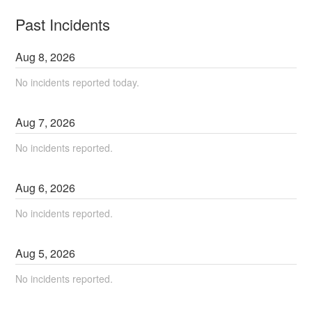
Past Incidents
Aug
8
,
2026
No incidents reported today.
Aug
7
,
2026
No incidents reported.
Aug
6
,
2026
No incidents reported.
Aug
5
,
2026
No incidents reported.