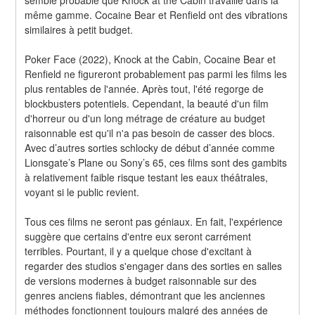
même gamme. Cocaine Bear et Renfield ont des vibrations 
similaires à petit budget.
Poker Face (2022), Knock at the Cabin, Cocaine Bear et 
Renfield ne figureront probablement pas parmi les films les 
plus rentables de l'année. Après tout, l'été regorge de 
blockbusters potentiels. Cependant, la beauté d'un film 
d'horreur ou d'un long métrage de créature au budget 
raisonnable est qu'il n'a pas besoin de casser des blocs. 
Avec d’autres sorties schlocky de début d’année comme 
Lionsgate’s Plane ou Sony’s 65, ces films sont des gambits 
à relativement faible risque testant les eaux théâtrales, 
voyant si le public revient.
Tous ces films ne seront pas géniaux. En fait, l'expérience 
suggère que certains d'entre eux seront carrément 
terribles. Pourtant, il y a quelque chose d'excitant à 
regarder des studios s'engager dans des sorties en salles 
de versions modernes à budget raisonnable sur des 
genres anciens fiables, démontrant que les anciennes 
méthodes fonctionnent toujours malgré des années de 