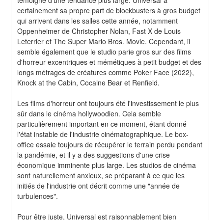
certainement sa propre part de blockbusters à gros budget 
qui arrivent dans les salles cette année, notamment 
Oppenheimer de Christopher Nolan, Fast X de Louis 
Leterrier et The Super Mario Bros. Movie. Cependant, il 
semble également que le studio parie gros sur des films 
d'horreur excentriques et mémétiques à petit budget et des 
longs métrages de créatures comme Poker Face (2022), 
Knock at the Cabin, Cocaine Bear et Renfield.
Les films d'horreur ont toujours été l'investissement le plus 
sûr dans le cinéma hollywoodien. Cela semble 
particulièrement important en ce moment, étant donné 
l'état instable de l'industrie cinématographique. Le box-
office essaie toujours de récupérer le terrain perdu pendant 
la pandémie, et il y a des suggestions d'une crise 
économique imminente plus large. Les studios de cinéma 
sont naturellement anxieux, se préparant à ce que les 
initiés de l'industrie ont décrit comme une "année de 
turbulences".
Pour être juste, Universal est raisonnablement bien 